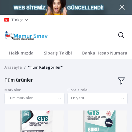
Türkçe
Hakkımızda
Sipariş Takibi
Banka Hesap Numaralar
Anasayfa
"Tüm Kategoriler"
Tüm ürünler
Markalar
Göre sırala
Tüm markalar
En yeni