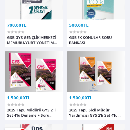
700,00TL
500,00TL
GSB GYS GENÇLİK MERKEZİ
GSB EK KONULAR SORU
MEMURU/YURT YÖNETİM
BANKASI
MEMURU/MEMUR 7'Lİ
DENEME
1 500,00TL
1 500,00TL
2025 Tapu Müdürü GYS 2'li
2025 Tapu Sicil Müdür
Set 4'lü Deneme + Soru
Yardımcısı GYS 2'li Set 4'lü
Bankası
Deneme + Soru Bankası