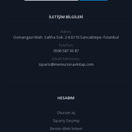
İLETIŞIM BILGILERI
Adres:
Osmangazi Mah. Saliha Sok. 2-6 D/10 Sancaktepe /İstanbul
Telefon:
0506 587 93 87
Email Adresiniz:
siparis@memursinavkitap.com
HESABIM
Oturum aç
Sipariş Geçmişi
Benim dilek listem