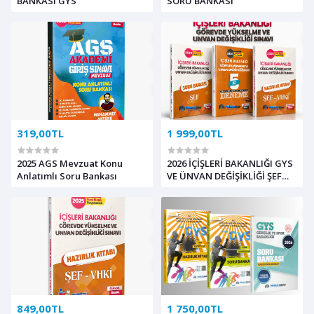
BANKASI GYS
SORU BANKASI
319,00TL
1 999,00TL
2025 AGS Mevzuat Konu
2026 İÇİŞLERİ BAKANLIĞI GYS
Anlatımlı Soru Bankası
VE ÜNVAN DEĞİŞİKLİĞİ ŞEF
3'LÜ SET (VHKİ Konu Anlatım
- Soru Bankası - Deneme)
849,00TL
1 750,00TL