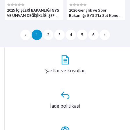
2025 İÇİŞLERİ BAKANLIĞI GYS
2026 Gençlik ve Spor
VE ÜNVAN DEĞİŞİKLİĞİ ŞEF &
Bakanlığı GYS 2'Li Set Konu
VHKİ HAZIRLIK KİTABI
Anlatım ve Soru Bankası
‹
1
2
3
4
5
6
›
Şartlar ve koşullar
İade politikasi